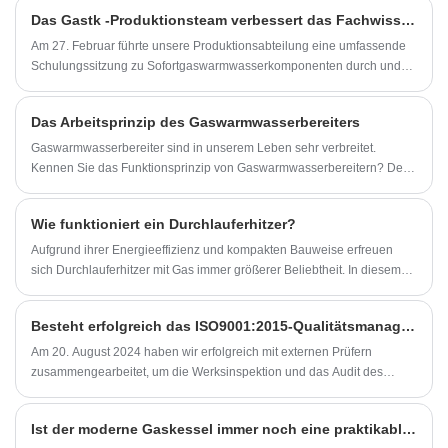
●Arbeitsgeräusche<45dB
Das Gastk -Produktionsteam verbessert das Fachwissen in der Installation und der Qualitätskontrolle von Tankless Gas Warmwasserbereiter
●Die Betriebsspannung beträgt nur 120 V.
●Der Wasserdruck beim Start beträgt nur 0,25 bar.
Am 27. Februar führte unsere Produktionsabteilung eine umfassende
Schulungssitzung zu Sofortgaswarmwasserkomponenten durch und
montierte Standards im Konferenzraum. Ziel war es, die Vertrautheit
der Arbeitnehmer mit Produktteilen, technischen Spezifikationen und
Das Arbeitsprinzip des Gaswarmwasserbereiters
kritischen Installationsprotokollen zu vertiefen, um Qualitätsrisiken zu
minimieren und die Sicherheit der Benutzer zu gewährleisten.
Gaswarmwasserbereiter sind in unserem Leben sehr verbreitet.
Kennen Sie das Funktionsprinzip von Gaswarmwasserbereitern? Der
folgende Editor stellt Ihnen das Funktionsprinzip des
Gaswarmwasserbereiters vor.
Wie funktioniert ein Durchlauferhitzer?
Aufgrund ihrer Energieeffizienz und kompakten Bauweise erfreuen
sich Durchlauferhitzer mit Gas immer größerer Beliebtheit. In diesem
Artikel geht es um die Funktionsweise dieser Heizungen, die Vorteile,
die sie bieten, und um wichtige Überlegungen für Hausbesitzer, die ihr
Besteht erfolgreich das ISO9001:2015-Qualitätsmanagementsystem-Audit
Warmwasserbereitungssystem aufrüsten möchten. Außerdem
behandeln wir Wartungstipps, Kostenvergleiche und häufig gestellte
Am 20. August 2024 haben wir erfolgreich mit externen Prüfern
Fragen, um Ihnen eine fundierte Entscheidung zu erleichtern.
zusammengearbeitet, um die Werksinspektion und das Audit des
Qualitätsmanagementsystems ISO9001:2015 abzuschließen. Unsere
Führungskräfte waren am gesamten Prozess beteiligt und führten
Ist der moderne Gaskessel immer noch eine praktikable Wahl für kohlenstoffarmes Heizen?
einen intensiven Austausch und Austausch mit den Prüfern.