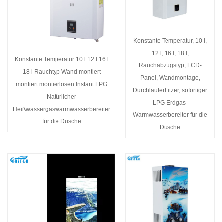
Konstante Temperatur, 10 l,
12 l, 16 l, 18 l,
Konstante Temperatur 10 l 12 l 16 l
Rauchabzugstyp, LCD-
18 l Rauchtyp Wand montiert
Panel, Wandmontage,
montiert montierlosen Instant LPG
Durchlauferhitzer, sofortiger
Natürlicher
LPG-Erdgas-
Heißwassergaswarmwasserbereiter
Warmwasserbereiter für die
für die Dusche
Dusche