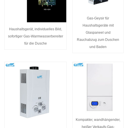
Gas-Geysir für
Haushaltsgeräte mit
Haushaltsgerät, individuelles Bild,
Glaspaneel und
sofortiger Gas-Warmwasserbereiter
Rauchabzug zum Duschen
für die Dusche
und Baden
Kompakter, wandhängender,
heißer Verkaufs-Gas-