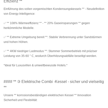
Effizienz **
Einführung des vollen vorgemischten Kondensungskessels ** - Neudefinition
von Energy Intelligence:
✅ ** 108% Wärmeeffizienz ** - ** 20% Gaseinsparungen ** gegen
herkömmliche Modelle.
✅ ** Extreme Umgebung bereit **: Stabile Verbrennung unter Sandstürmen
und hohen Höhen.
✅ ** 4KW niedriger Lastmodus **: Stummer Sommerbetrieb mit präziser
Leistung von 35-60 ° C, wodurch Überhitzungsabfälle beseitigt werden.
*Ideal für Luxusvillen & umweltbewusste Hotels.*
#### ** ③ Elektrische Combi -Kessel - sicher und vielseitig
**
Unsere ** korrosionsbeständigen elektrischen Kessel ** Innovation
Sicherheit und Flexibilität: