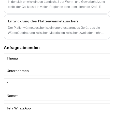
In der sich entwickelnden Landschaft der Wohn- und Gewerbeheizung
bleibt der Gaskessel in vielen Regionen eine dominierende Kraft. Trotz
aggressiver Elektrifizierungsmaßnahmen liefern erdgasbetriebene
Hydroniksysteme weiterhin zuverlässige Hochtemperaturwärme für
Entwicklung des Plattenwärmetauschers
Heizkörper und Fußbodenkreisläufe.
Der Plattenwärmetauscher ist ein energiesparendes Gerät, das die
Wärmeübertragung zwischen Materialien zwischen zwei oder mehr
Flüssigkeiten bei unterschiedlichen Temperaturen realisiert.
Anfrage absenden