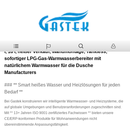
>
Produkte
>
Haushaltsgerät mit konstanter Temperatur, 10 l, 12 l,
Heim
16 l, 18 l, heißer Verkauf, Wandmontage, Tankless, sofortiger LPG-Gas-
Warmwasserbereiter mit natürlichem Warmwasser für die Dusche
Haushaltsgerät mit konstanter Temperatur, 10 l, 12 l, 16
l, 18 l, heißer Verkauf, Wandmontage, Tankless,
sofortiger LPG-Gas-Warmwasserbereiter mit
natürlichem Warmwasser für die Dusche
Manufacturers
### ** Smart heißes Wasser und Heizlösungen für jeden
Bedarf **
Bei Gastek konstruieren wir intelligente Warmwasser- und Heizsysteme, die
auf globale Umgebungen und Benutzeranforderungen zugeschnitten sind.
Mit ** 13+ Jahren ISO 9001-zertifiziertes Fachwissen ** bieten unsere
CE/ERP-konformen Produkte für Wohnanwendungen nicht
übereinstimmende Anpassungsfähigkeit.