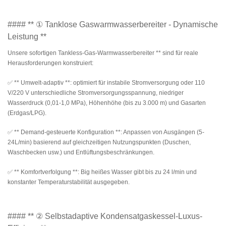
#### ** ① Tanklose Gaswarmwasserbereiter - Dynamische
Leistung **
Unsere sofortigen Tankless-Gas-Warmwasserbereiter ** sind für reale
Herausforderungen konstruiert:
✅ ** Umwelt-adaptiv **: optimiert für instabile Stromversorgung oder 110
V/220 V unterschiedliche Stromversorgungsspannung, niedriger
Wasserdruck (0,01-1,0 MPa), Höhenhöhe (bis zu 3.000 m) und Gasarten
(Erdgas/LPG).
✅ ** Demand-gesteuerte Konfiguration **: Anpassen von Ausgängen (5-
24L/min) basierend auf gleichzeitigen Nutzungspunkten (Duschen,
Waschbecken usw.) und Entlüftungsbeschränkungen.
✅ ** Komfortverfolgung **: Big heißes Wasser gibt bis zu 24 l/min und
konstanter Temperaturstabilität ausgegeben.
#### ** ② Selbstadaptive Kondensatgaskessel-Luxus-