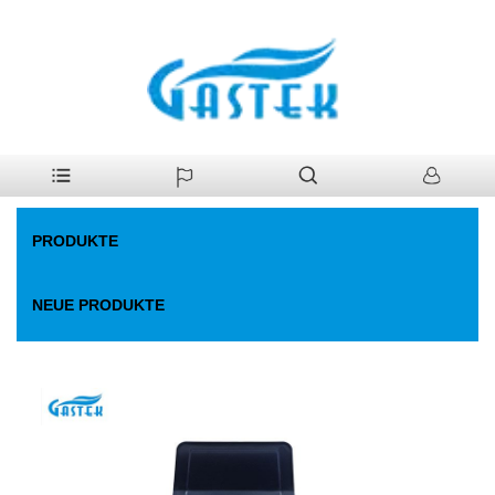
>
Produkte
>
Gaswarmwasserbereiter
>
Startgaswasserbereiter mit
Heim
niedrigem Wasser-Druck mit niedrigem Wasser
PRODUKTE
NEUE PRODUKTE