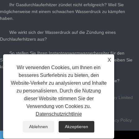
Ihr Gasdurchlauferhitzer zündet nicht erfolgreich? Weil Sie
möglicherweise mit einem schwachen Wasserdruck zu kämpfen
haben.
Wie wirkt sich der Wasserdruck auf die Zündung eines
Durchlauferhitzers aus?
So stellen Sie Ihren Instantgaswarmwasserbereiter für den
Sommer ein: Schneiden Sie die Gasrechnungen ab und bleiben Sie
X
kühl
Wir verwenden Cookies, um Ihnen ein
besseres Surferlebnis zu bieten, den
Wie viel Gas heißer Warmwasserbereiter brauchen Sie?
Website-Verkehr zu analysieren und Inhalte
zu personalisieren. Durch die Nutzung
Copyright Zhongshan Gastek Home Appliance Company Limited
dieser Website stimmen Sie der
Verwendung von Cookies zu.
Alle Rechte vorbehalten.
Datenschutzrichtlinie
Verknüpfungen
Sitemap
RSS
XML
Privacy Policy
Ablehnen
Akzeptieren