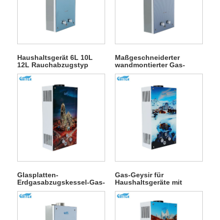
Haushaltsgerät 6L 10L
Maßgeschneiderter
12L Rauchabzugstyp
wandmontierter Gas-
Wandmontierter,
Warmwasserbereiter mit
maßgeschneiderter,
Glaspaneel und
tankloser Instant-Gas-
Rauchabzug für
Geyser mit Glasscheibe
Haushaltsgeräte
zum Duschen und Baden
Glasplatten-
Gas-Geysir für
Erdgasabzugskessel-Gas-
Haushaltsgeräte mit
Warmwasserbereiter in
Glaspaneel und
der Küche
Rauchabzug zum
Duschen und Baden