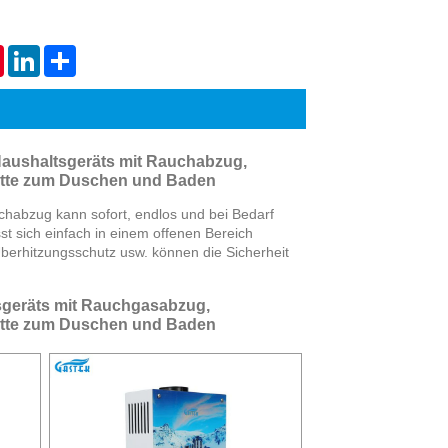
Live
tsApp
Pinterest
LinkedIn
Share
Haushaltsgeräts mit Rauchabzug,
latte zum Duschen und Baden
habzug kann sofort, endlos und bei Bedarf
t sich einfach in einem offenen Bereich
Überhitzungsschutz usw. können die Sicherheit
sgeräts mit Rauchgasabzug,
latte zum Duschen und Baden