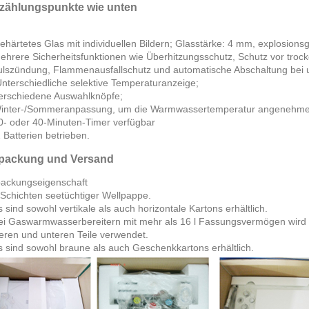
zählungspunkte wie unten
ehärtetes Glas mit individuellen Bildern; Glasstärke: 4 mm, explosionsg
ehrere Sicherheitsfunktionen wie Überhitzungsschutz, Schutz vor troc
lszündung, Flammenausfallschutz und automatische Abschaltung bei u
nterschiedliche selektive Temperaturanzeige;
erschiedene Auswahlknöpfe;
Winter-/Sommeranpassung, um die Warmwassertemperatur angenehmer
0- oder 40-Minuten-Timer verfügbar
 Batterien betrieben.
packung und Versand
ackungseigenschaft
 Schichten seetüchtiger Wellpappe.
s sind sowohl vertikale als auch horizontale Kartons erhältlich.
ei Gaswarmwasserbereitern mit mehr als 16 l Fassungsvermögen wir
leren und unteren Teile verwendet.
s sind sowohl braune als auch Geschenkkartons erhältlich.