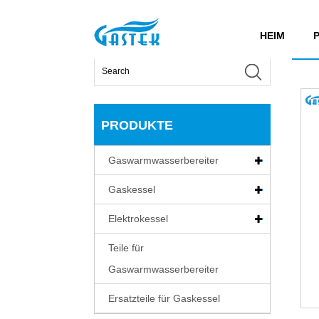
>
Produkte
>
Gaswarmwasserbereiter
>
Startgasw
Heim
HEIM
PRODUKTE
Gaswarmwasserbereiter
Gaskessel
Elektrokessel
Teile für
Gaswarmwasserbereiter
Ersatzteile für Gaskessel