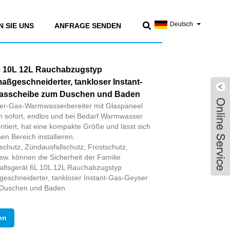
Deutsch
 SIE UNS
ANFRAGE SENDEN
L 10L 12L Rauchabzugstyp
aßgeschneiderter, tankloser Instant-
lasscheibe zum Duschen und Baden
iter-Gas-Warmwasserbereiter mit Glaspaneel
 sofort, endlos und bei Bedarf Warmwasser
ontiert, hat eine kompakte Größe und lässt sich
en Bereich installieren.
hutz, Zündausfallschutz, Frostschutz,
w. können die Sicherheit der Familie
altsgerät 6L 10L 12L Rauchabzugstyp
eschneiderter, tankloser Instant-Gas-Geyser
 Duschen und Baden
en