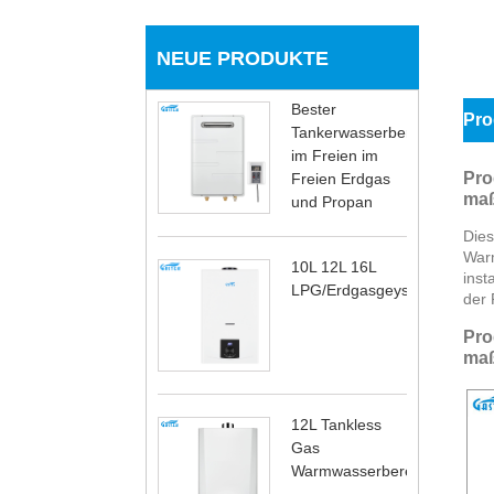
NEUE PRODUKTE
Bester
Pro
Tankerwasserbereiter
im Freien im
Pro
Freien Erdgas
maß
und Propan
Dies
Warm
10L 12L 16L
inst
LPG/Erdgasgeysir
der 
Pro
maß
12L Tankless
Gas
Warmwasserbereiter