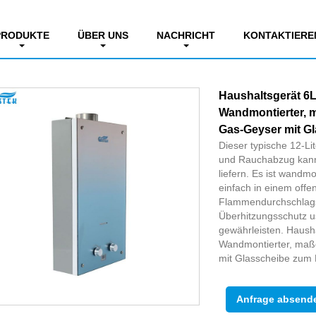
asserbereiter mit niedrigem Wasser-Druck mit niedrigem Wasser
PRODUKTE
ÜBER UNS
NACHRICHT
KONTAKTIEREN
Haushaltsgerät 6
Wandmontierter, m
Gas-Geyser mit G
Dieser typische 12-L
und Rauchabzug kann
liefern. Es ist wandm
einfach in einem offen
Flammendurchschlagsc
Überhitzungsschutz us
gewährleisten. Haush
Wandmontierter, maßg
mit Glasscheibe zum
Anfrage absend