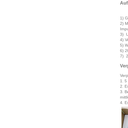
Auf
1) G
2) M
Impu
3) U
4) V
5) 
6) 2
7) 2
Ver
Verp
1. 5
2. E
3. B
mitt
4. E