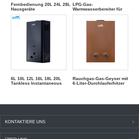
Fernbedienung 20L 24L 28L
LPG-Gas-
Hausgeräte
Warmwasserbereiter für
Außengaswarmwasserbereiter
den Start bei niedrigem
im Freien
Wasserdruck
6L 10L 12L 16L 18L 20L
Rauchgas-Gas-Geyser mit
Tankless Instantaneous
6-Liter-Durchlauferhitzer
LPG Gas Geyser für
und Warmwasserdusche
Dusche
KONTAKTIERE UNS