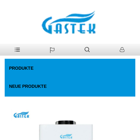
>
Produkte
>
Gaswarmwasserbereiter
>
Fan erzwungene
Heim
konstante Temperatur. Gaswasserkocher
PRODUKTE
NEUE PRODUKTE