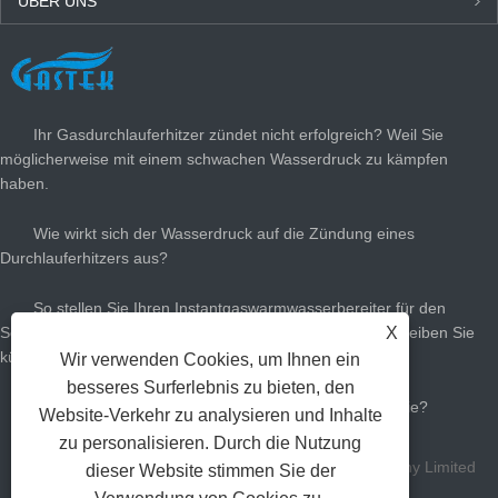
ÜBER UNS
NEUESTEN NACHRICHTEN
Ihr Gasdurchlauferhitzer zündet nicht erfolgreich? Weil Sie
möglicherweise mit einem schwachen Wasserdruck zu kämpfen
haben.
Wie wirkt sich der Wasserdruck auf die Zündung eines
Durchlauferhitzers aus?
So stellen Sie Ihren Instantgaswarmwasserbereiter für den
X
Sommer ein: Schneiden Sie die Gasrechnungen ab und bleiben Sie
kühl
Wir verwenden Cookies, um Ihnen ein
besseres Surferlebnis zu bieten, den
Wie viel Gas heißer Warmwasserbereiter brauchen Sie?
Website-Verkehr zu analysieren und Inhalte
zu personalisieren. Durch die Nutzung
Copyright Zhongshan Gastek Home Appliance Company Limited
dieser Website stimmen Sie der