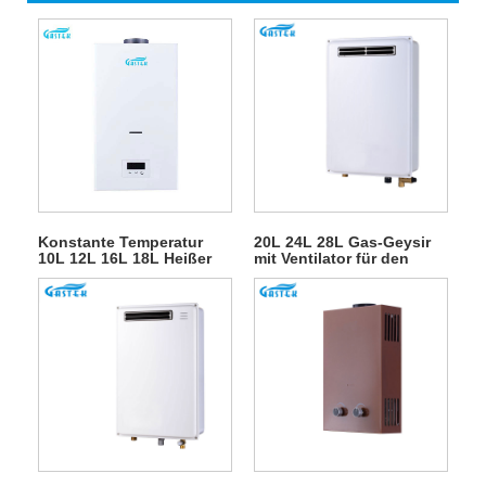
Konstante Temperatur
20L 24L 28L Gas-Geysir
10L 12L 16L 18L Heißer
mit Ventilator für den
Verkauf Rauchabzugstyp
Außenbereich für
Wandmontierter Tankloser
Warmwasserduschen
Instant-LPG-Natürlicher
Warmwasser-Gas-
Warmwasserbereiter für
die Dusche